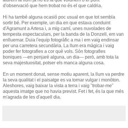
d'observació que hem trobat no és el que caldria.
Hi ha també alguna ocasió poc usual en que tot sembla
sortir bé. Per exemple, un dia en que estava conduint
d'Agramunt a Artesa i, a mig camí, unes nuvolades de
tempesta espectaculars, per la banda de la Donzell, em van
enlluernar. Duia l'equip fotogràfic a ma i em vaig endinsar
per una carretera secundària. La llum era màgica i vaig
poder fer fotografies a cor què vols. Són fotografies
boniques —en penjaré alguna, un dia— però, amb tota la
seva majestuositat, potser els manca alguna cosa.
En un moment donat, sense motiu aparent, la llum va perdre
la seva qualitat i el paisatge es va tornar vulgar i monòton.
Aleshores, vaig baixar la vista a terra i vaig "trobar-me"
aquesta imatge que no havia previst. Fet i fet, és la que més
m'agrada de les d'aquell dia.