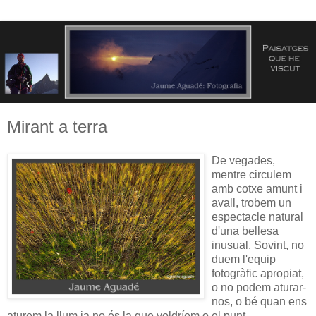
Mirant a terra
De vegades,
mentre circulem
amb cotxe amunt i
avall, trobem un
espectacle natural
d'una bellesa
inusual. Sovint, no
duem l'equip
fotogràfic apropiat,
o no podem aturar-
nos, o bé quan ens
aturem la llum ja no és la que voldríem o el punt